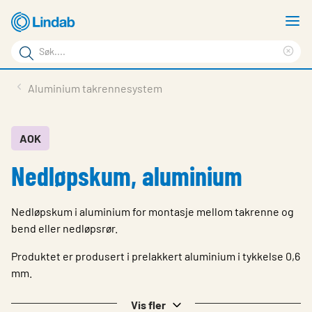
Gå
V
til
m
Søkeord
hovedinnhold
Cle
Søk
sea
Produkter
Aluminium takrennesystem
på
phr
Løsninger
siden
Last ned
AOK
Nedløpskum, aluminium
Om Lindab
Bærekraft
Nedløpskum i aluminium for montasje mellom takrenne og
Kontakt oss
bend eller nedløpsrør.
Logg inn
Produktet er produsert i prelakkert aluminium i tykkelse 0,6
mm.
Choose languge
Norway
Vis fler