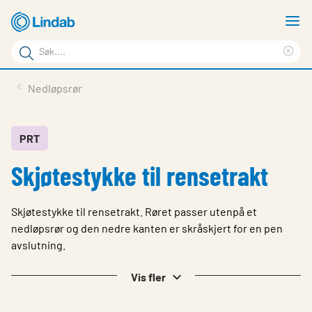
Gå
V
til
m
Søkeord
hovedinnhold
Cle
Søk
sea
Produkter
Nedløpsrør
på
phr
Løsninger
siden
Last ned
PRT
Skjøtestykke til rensetrakt
Om Lindab
Bærekraft
Skjøtestykke til rensetrakt. Røret passer utenpå et
Kontakt oss
nedløpsrør og den nedre kanten er skråskjert for en pen
avslutning.
Logg inn
Vis fler
Choose languge
Norway