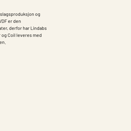
beslagsproduksjon og
VDF er den
ter, derfor har Lindabs
 og Coil leveres med
en.