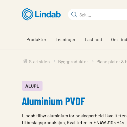
Gå
til
Søkeord
hovedinnhold
Søk
på
siden
Produkter
Løsninger
Last ned
Om Lin
Startsiden
Byggprodukter
Plane plater &
ALUPL
Aluminium PVDF
Lindab tilbyr aluminium for beslagsarbeid i kvalitet
til beslagsproduksjon. Kvaliteten er ENAW 3105 H44. 