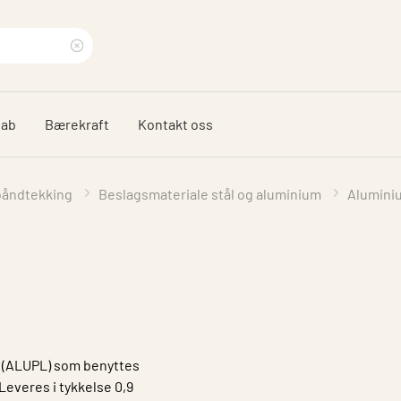
Clear
search
dab
Bærekraft
Kontakt oss
phrase
 båndtekking
Beslagsmateriale stål og aluminium
Alumini
en (ALUPL) som benyttes
Leveres i tykkelse 0,9