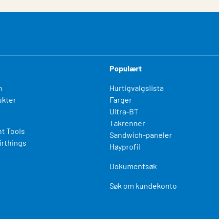
Populært
n
Hurtigvalgslista
kter
Farger
Ultra-BT
Takrenner
t Tools
Sandwich-paneler
irthings
Høyprofil
Dokumentsøk
Søk om kundekonto