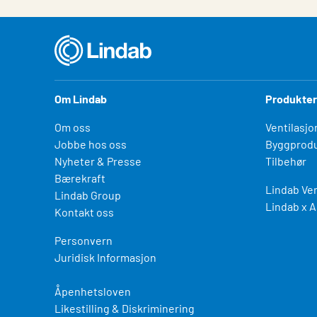
Om Lindab
Produkter
Om oss
Ventilasjo
Jobbe hos oss
Byggprodu
Nyheter & Presse
Tilbehør
Bærekraft
Lindab Ven
Lindab Group
Lindab x A
Kontakt oss
Personvern
Juridisk Informasjon
Åpenhetsloven
Likestilling & Diskriminering