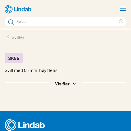
Gå
V
til
m
Søkeord
hovedinnhold
Cle
Søk
sea
Produkter
Sviller
på
phr
Løsninger
siden
Last ned
SK55
Svill med 55 mm. høy flens.
Om Lindab
Bærekraft
Vis fler
Kontakt oss
Logg inn
Choose languge
Norway