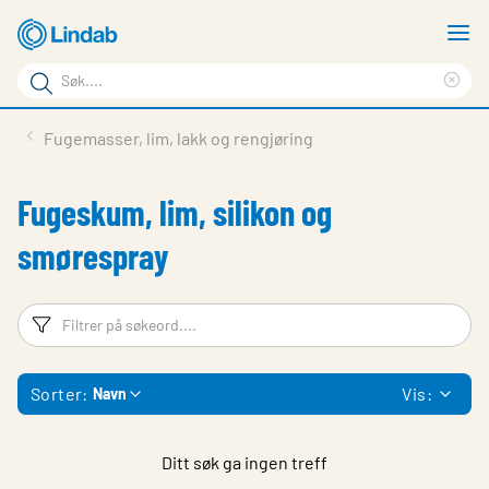
Gå
V
til
m
Søkeord
hovedinnhold
Cle
Søk
sea
Produkter
Fugemasser, lim, lakk og rengjøring
på
phr
Løsninger
siden
Fugeskum, lim, silikon og
Last ned
smørespray
Om Lindab
Bærekraft
Filtreringsord
Fi
Kontakt oss
Sorter:
Vis:
Navn
Logg inn
Choose languge
Norway
Ditt søk ga ingen treff