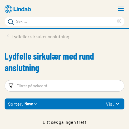
Gå
V
til
m
Søkeord
hovedinnhold
Cle
Søk
sea
Produkter
Lydfeller sirkulær anslutning
på
phr
Løsninger
siden
Lydfelle sirkulær med rund
Last ned
anslutning
Om Lindab
Bærekraft
Filtreringsord
Fi
Kontakt oss
Sorter:
Vis:
Navn
Logg inn
Choose languge
Norway
Ditt søk ga ingen treff