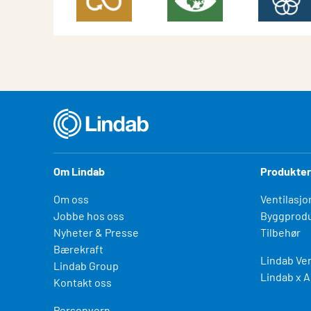
Om Lindab
Produkter
Om oss
Ventilasjo
Jobbe hos oss
Byggprodu
Nyheter & Presse
Tilbehør
Bærekraft
Lindab Ven
Lindab Group
Lindab x A
Kontakt oss
Personvern