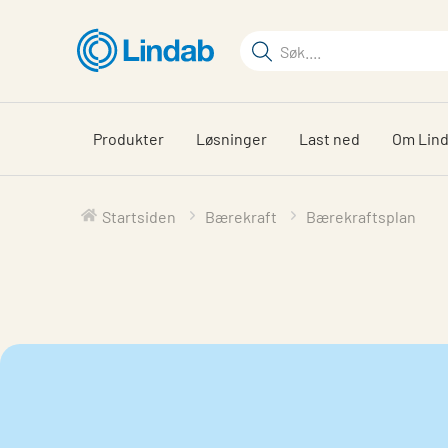
Gå
til
Søkeord
hovedinnhold
Søk
på
siden
Produkter
Løsninger
Last ned
Om Lin
Startsiden
Bærekraft
Bærekraftsplan