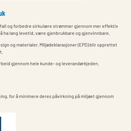
uk
vfall og forbedre sirkulære strømmer gjennom mer effektiv
å ha lang levetid, være gjenbrukbare og gjenvinnbare.
esign og materialer. Miljødeklarasjoner (EPD) blir opprettet
t.
rbeid gjennom hele kunde- og leverandørkjeden.
ning, for å minimere deres påvirkning på miljøet gjennom