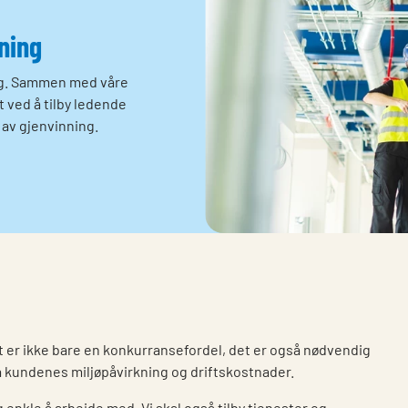
ning
ing. Sammen med våre
 ved å tilby ledende
av gjenvinning.
 er ikke bare en konkurransefordel, det er også nødvendig
å kundenes miljøpåvirkning og driftskostnader.
g enkle å arbeide med. Vi skal også tilby tjenester og