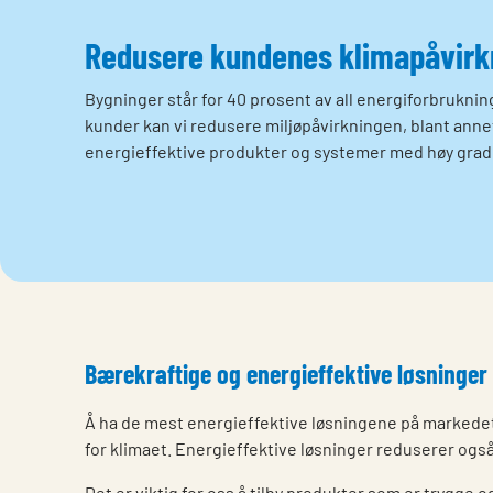
Redusere kundenes klimapåvirk
Bygninger står for 40 prosent av all energiforbrukn
kunder kan vi redusere miljøpåvirkningen, blant annet
energieffektive produkter og systemer med høy grad 
Bærekraftige og energieffektive løsninger
Å ha de mest energieffektive løsningene på markedet
for klimaet. Energieffektive løsninger reduserer ogs
Det er viktig for oss å tilby produkter som er trygge o