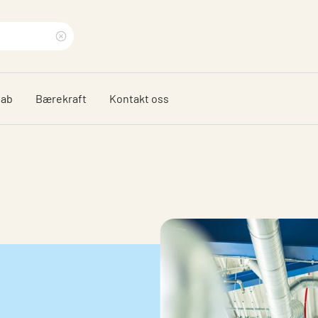
Clear
search
dab
Bærekraft
Kontakt oss
phrase