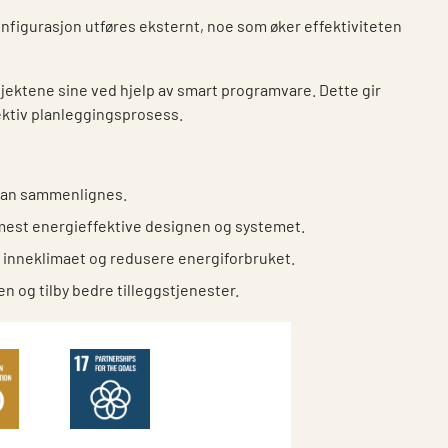
onfigurasjon utføres eksternt, noe som øker effektiviteten
ektene sine ved hjelp av smart programvare. Dette gir
ektiv planleggingsprosess.
r kan sammenlignes.
n mest energieffektive designen og systemet.
re inneklimaet og redusere energiforbruket.
n og tilby bedre tilleggstjenester.