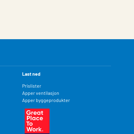
Last ned
Prislister
Apper ventilasjon
Apper byggeprodukter