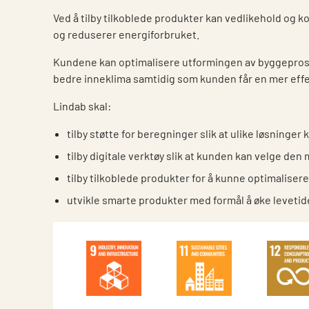
Ved å tilby tilkoblede produkter kan vedlikehold og k
og reduserer energiforbruket.
Kundene kan optimalisere utformingen av byggeprosj
bedre inneklima samtidig som kunden får en mer eff
Lindab skal:
tilby støtte for beregninger slik at ulike løsninge
tilby digitale verktøy slik at kunden kan velge de
tilby tilkoblede produkter for å kunne optimalise
utvikle smarte produkter med formål å øke levetide