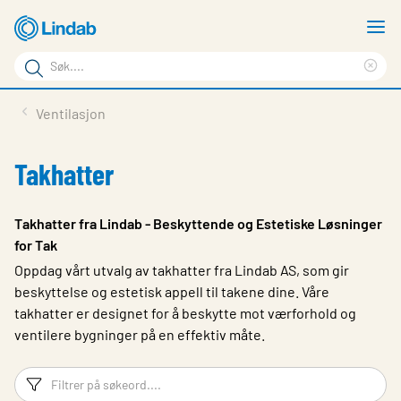
Gå
V
til
m
Søkeord
hovedinnhold
Cle
Søk
sea
Produkter
Ventilasjon
på
phr
Løsninger
siden
Takhatter
Last ned
Om Lindab
Takhatter fra Lindab - Beskyttende og Estetiske Løsninger
for Tak
Bærekraft
Oppdag vårt utvalg av takhatter fra Lindab AS, som gir
Kontakt oss
beskyttelse og estetisk appell til takene dine. Våre
takhatter er designet for å beskytte mot værforhold og
Logg inn
ventilere bygninger på en effektiv måte.
Choose languge
Norway
Filtreringsord
Fi