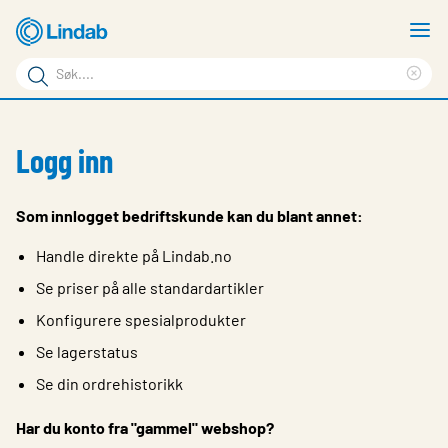
Gå
V
til
m
Søkeord
hovedinnhold
Cle
Søk
sea
Produkter
på
phr
Logg inn
Løsninger
siden
Last ned
Som innlogget bedriftskunde kan du blant annet:
Om Lindab
Handle direkte på Lindab.no
Bærekraft
Se priser på alle standardartikler
Konfigurere spesialprodukter
Kontakt oss
Se lagerstatus
Logg inn
Se din ordrehistorikk
Choose languge
Norway
Har du konto fra "gammel" webshop?