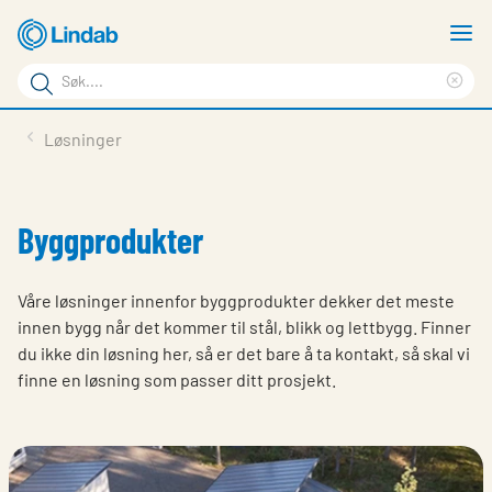
Gå
V
til
m
Søkeord
hovedinnhold
Cle
Søk
sea
Produkter
Løsninger
på
phr
Løsninger
siden
Last ned
Byggprodukter
Om Lindab
Våre løsninger innenfor byggprodukter dekker det meste
Bærekraft
innen bygg når det kommer til stål, blikk og lettbygg. Finner
du ikke din løsning her, så er det bare å ta kontakt, så skal vi
Kontakt oss
finne en løsning som passer ditt prosjekt.
Logg inn
Choose languge
Norway