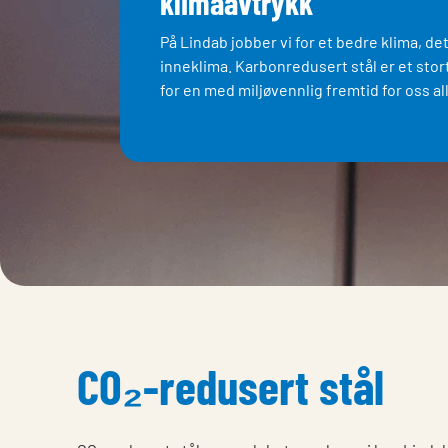
klimaavtrykk
På Lindab jobber vi for et bedre klima, de
inneklima. Karbonredusert stål er et stor
for en med miljøvennlig fremtid for oss al
CO₂-redusert stål