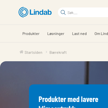
Gå
til
Søkeord
hovedinnhold
Søk
på
siden
Produkter
Løsninger
Last ned
Om Lin
Startsiden
Bærekraft
Produkter med lavere