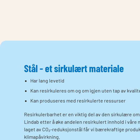
Stål - et sirkulært materiale
Har lang levetid
Kan resirkuleres om og om igjen uten tap av kvalit
Kan produseres med resirkulerte ressurser
Resirkulerbarhet er en viktig del av den sirkulære om
Lindab etter å øke andelen resirkulert innhold i våre
laget av CO₂-reduksjonstål får vi bærekraftige prod
klimapåvirkning.