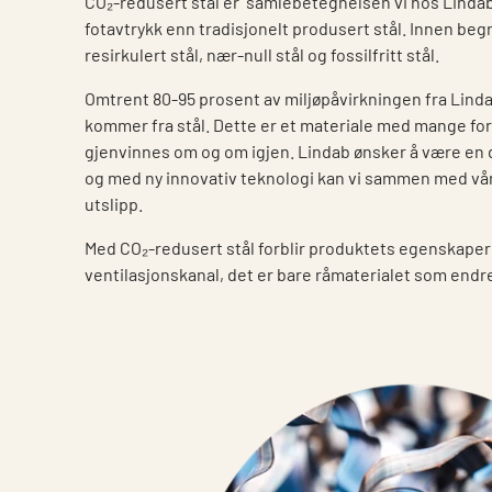
CO₂-redusert stål er samlebetegnelsen vi hos Lindab
fotavtrykk enn tradisjonelt produsert stål. Innen be
resirkulert stål, nær-null stål og fossilfritt stål.
Omtrent 80-95 prosent av miljøpåvirkningen fra Linda
kommer fra stål. Dette er et materiale med mange ford
gjenvinnes om og om igjen. Lindab ønsker å være en d
og med ny innovativ teknologi kan vi sammen med våre
utslipp.
Med CO₂-redusert stål forblir produktets egenskaper 
ventilasjonskanal, det er bare råmaterialet som endre