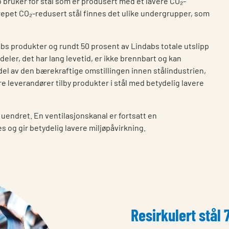
 bruker for stål som er produsert med et lavere CO₂-
grepet CO₂-redusert stål finnes det ulike undergrupper, som
bs produkter og rundt 50 prosent av Lindabs totale utslipp
eler, det har lang levetid, er ikke brennbart og kan
el av den bærekraftige omstillingen innen stålindustrien,
 leverandører tilby produkter i stål med betydelig lavere
uendret. En ventilasjonskanal er fortsatt en
s og gir betydelig lavere miljøpåvirkning.
Resirkulert stål 