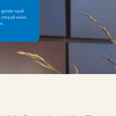
t gjelder også
t steg på veien,
le.