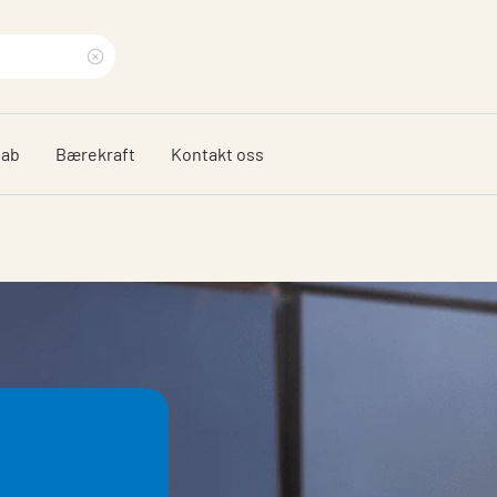
Clear
search
dab
Bærekraft
Kontakt oss
phrase