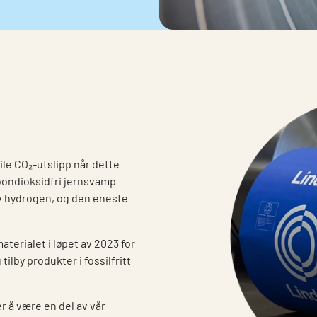
sile CO₂-utslipp når dette
rbondioksidfri jernsvamp
av hydrogen, og den eneste
terialet i løpet av 2023 for
tilby produkter i fossilfritt
r å være en del av vår