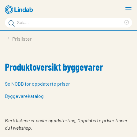
Gå
V
til
m
Søkeord
hovedinnhold
Cle
Søk
sea
Produkter
Prislister
på
phr
Løsninger
siden
Last ned
Produktoversikt byggevarer
Om Lindab
Se NOBB for oppdaterte priser
Bærekraft
Byggevarekatalog
Kontakt oss
Logg inn
Merk listene er under oppdaterting. Oppdaterte priser finner
Choose languge
Norway
du i webshop.