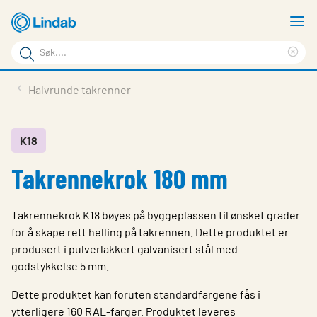
Gå
V
til
m
Søkeord
hovedinnhold
Cle
Søk
sea
Produkter
Halvrunde takrenner
på
phr
Løsninger
siden
Last ned
K18
Takrennekrok 180 mm
Om Lindab
Bærekraft
Takrennekrok K18 bøyes på byggeplassen til ønsket grader
Kontakt oss
for å skape rett helling på takrennen. Dette produktet er
produsert i pulverlakkert galvanisert stål med
Logg inn
godstykkelse 5 mm.
Choose languge
Dette produktet kan foruten standardfargene fås i
Norway
ytterligere 160 RAL-farger. Produktet leveres