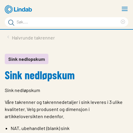
Gå
V
til
m
Søkeord
hovedinnhold
Cle
Søk
sea
Produkter
Halvrunde takrenner
på
phr
Løsninger
siden
Last ned
Sink nedlopskum
Sink nedløpskum
Om Lindab
Bærekraft
Sink nedløpskum
Kontakt oss
Våre takrenner og takrennedetaljer i sink leveres i 3 ulike
Logg inn
kvaliteter. Velg produsent og dimensjon i
artikkeloversikten nedenfor.
Choose languge
Norway
NAT, ubehandlet (blank) sink