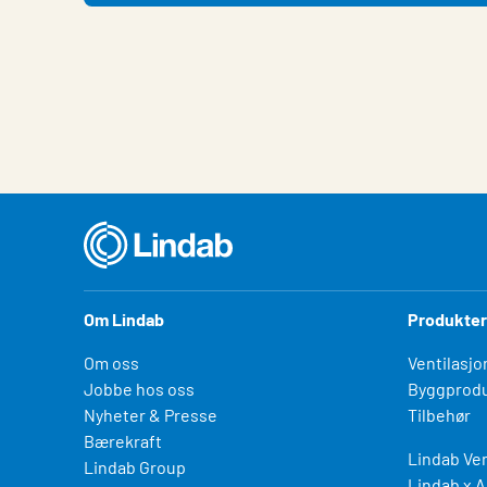
Om Lindab
Produkter
Om oss
Ventilasjo
Jobbe hos oss
Byggprodu
Nyheter & Presse
Tilbehør
Bærekraft
Lindab Ven
Lindab Group
Lindab x A