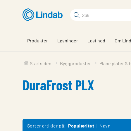
Gå
til
Søkeord
hovedinnhold
Søk
på
siden
Produkter
Løsninger
Last ned
Om Lin
Startsiden
Byggprodukter
Plane plater &
DuraFrost PLX
Sorter artikler på:
Populæritet
Navn