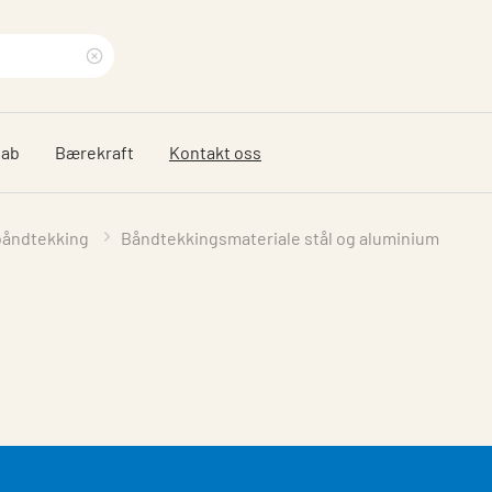
Clear
search
dab
Bærekraft
Kontakt oss
phrase
 båndtekking
Båndtekkingsmateriale stål og aluminium