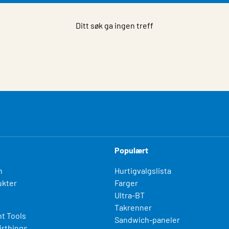
Ditt søk ga ingen treff
Populært
n
Hurtigvalgslista
kter
Farger
Ultra-BT
Takrenner
t Tools
Sandwich-paneler
irthings