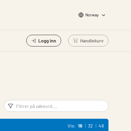
Choose languge
Norway
Logg inn
Handlekurv
Logg inn for å se ha
Filtreringsord
Filtrer p
Vis:
16
32
48