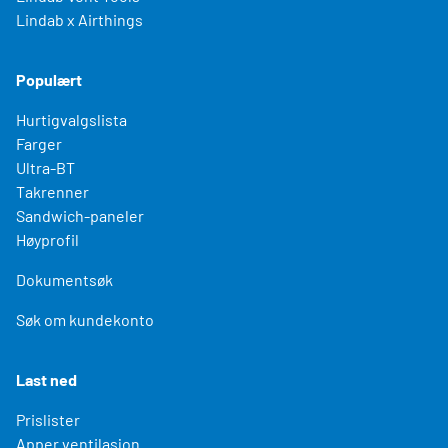
Lindab x Airthings
Populært
Hurtigvalgslista
Farger
Ultra-BT
Takrenner
Sandwich-paneler
Høyprofil
Dokumentsøk
Søk om kundekonto
Last ned
Prislister
Apper ventilasjon