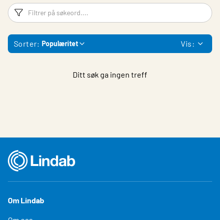
Filtreringsord
Fi
Sorter:
Vis:
Populæritet
Ditt søk ga ingen treff
Om Lindab
Om oss