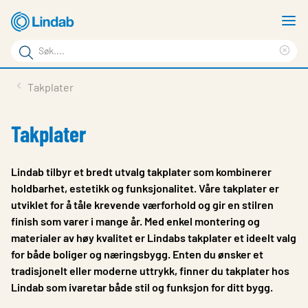
Gå
V
til
m
Søkeord
hovedinnhold
Cle
Søk
sea
Produkter
Takplater
på
phr
Løsninger
siden
Takplater
Last ned
Om Lindab
Lindab tilbyr et bredt utvalg takplater som kombinerer
holdbarhet, estetikk og funksjonalitet. Våre takplater er
Bærekraft
utviklet for å tåle krevende værforhold og gir en stilren
finish som varer i mange år. Med enkel montering og
Kontakt oss
materialer av høy kvalitet er Lindabs takplater et ideelt valg
Logg inn
for både boliger og næringsbygg. Enten du ønsker et
tradisjonelt eller moderne uttrykk, finner du takplater hos
Choose languge
Norway
Lindab som ivaretar både stil og funksjon for ditt bygg.