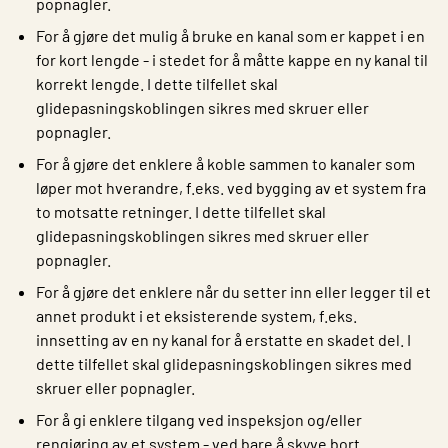
popnagler.
For å gjøre det mulig å bruke en kanal som er kappet i en
for kort lengde - i stedet for å måtte kappe en ny kanal til
korrekt lengde. I dette tilfellet skal
glidepasningskoblingen sikres med skruer eller
popnagler.
For å gjøre det enklere å koble sammen to kanaler som
løper mot hverandre, f.eks. ved bygging av et system fra
to motsatte retninger. I dette tilfellet skal
glidepasningskoblingen sikres med skruer eller
popnagler.
For å gjøre det enklere når du setter inn eller legger til et
annet produkt i et eksisterende system, f.eks.
innsetting av en ny kanal for å erstatte en skadet del. I
dette tilfellet skal glidepasningskoblingen sikres med
skruer eller popnagler.
For å gi enklere tilgang ved inspeksjon og/eller
rengjøring av et system - ved bare å skyve bort