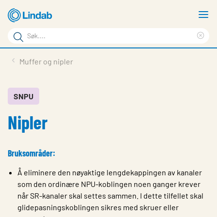
Gå
V
til
m
Søkeord
hovedinnhold
Cle
Søk
sea
Produkter
Muffer og nipler
på
phr
Løsninger
siden
Last ned
SNPU
Nipler
Om Lindab
Bærekraft
Bruksområder:
Kontakt oss
Å eliminere den nøyaktige lengdekappingen av kanaler
Logg inn
som den ordinære NPU-koblingen noen ganger krever
når SR-kanaler skal settes sammen. I dette tilfellet skal
Choose languge
Norway
glidepasningskoblingen sikres med skruer eller