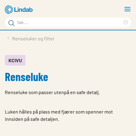
Gå
V
til
m
Søkeord
hovedinnhold
Cle
Søk
sea
Produkter
Renseluker og filter
på
phr
Løsninger
siden
Last ned
KCIVU
Renseluke
Om Lindab
Bærekraft
Renseluke som passer utenpå en safe detalj.
Kontakt oss
Logg inn
Luken hålles på plass med fjærer som spenner mot
innsiden på safe detaljen.
Choose languge
Norway