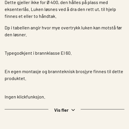
Dette gjeller ikke for Ø 400, den hålles på plass med
eksenterlås. Luken løsnes ved å dra den rett ut, til hjelp
finnes et eller to håndtak.
Dp i tabellen angir hvor mye overtrykk luken kan motstå før
den løsner.
Typegodkjent i brannklasse EI 60.
En egen montasje og brannteknisk brosjyre finnes til dette
produktet.
Ingen klickfunksjon.
Vis fler