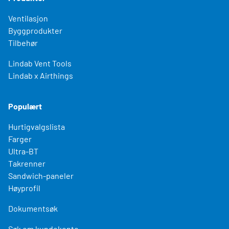
Ventilasjon
Byggprodukter
Tilbehør
Lindab Vent Tools
Lindab x Airthings
Populært
Hurtigvalgslista
Farger
Ultra-BT
Takrenner
Sandwich-paneler
Høyprofil
Dokumentsøk
Søk om kundekonto