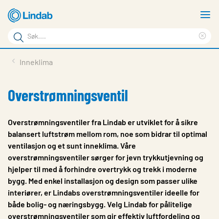
Gå
V
til
m
Søkeord
hovedinnhold
Cle
Søk
sea
Produkter
Inneklima
på
phr
Løsninger
siden
Overstrømningsventil
Last ned
Om Lindab
Overstrømningsventiler fra Lindab er utviklet for å sikre
balansert luftstrøm mellom rom, noe som bidrar til optimal
Bærekraft
ventilasjon og et sunt inneklima. Våre
overstrømningsventiler sørger for jevn trykkutjevning og
Kontakt oss
hjelper til med å forhindre overtrykk og trekk i moderne
Logg inn
bygg. Med enkel installasjon og design som passer ulike
interiører, er Lindabs overstrømningsventiler ideelle for
Choose languge
Norway
både bolig- og næringsbygg. Velg Lindab for pålitelige
overstrømningsventiler som gir effektiv luftfordeling og