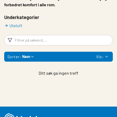
forbedret komfort i alle rom.
Underkategorier
Uteluft
Filtreringsord
Fi
Sorter:
Vis:
Navn
Ditt søk ga ingen treff