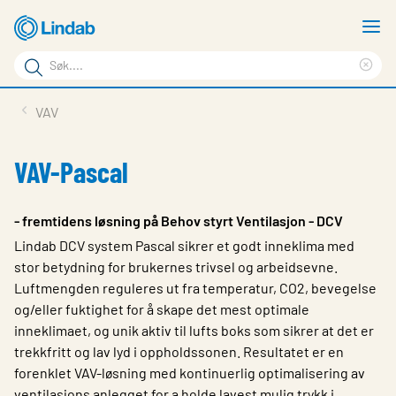
Gå
V
til
m
Søkeord
hovedinnhold
Cle
Søk
sea
Produkter
VAV
på
phr
Løsninger
siden
VAV-Pascal
Last ned
Om Lindab
- fremtidens løsning på Behov styrt Ventilasjon - DCV
Lindab DCV system Pascal sikrer et godt inneklima med
Bærekraft
stor betydning for brukernes trivsel og arbeidsevne.
Kontakt oss
Luftmengden reguleres ut fra temperatur, CO2, bevegelse
og/eller fuktighet for å skape det mest optimale
Logg inn
inneklimaet, og unik aktiv til lufts boks som sikrer at det er
trekkfritt og lav lyd i oppholdssonen. Resultatet er en
Choose languge
Norway
forenklet VAV-løsning med kontinuerlig optimalisering av
ventilasjons anlegget for a holde lavest mulig trykk i