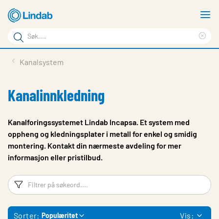
Gå
V
til
m
Søkeord
hovedinnhold
Cle
Søk
sea
Produkter
Kanalsystem
på
phr
Løsninger
siden
Kanalinnkledning
Last ned
Om Lindab
Kanalforingssystemet Lindab Incapsa. Et system med
oppheng og kledningsplater i metall for enkel og smidig
Bærekraft
montering. Kontakt din nærmeste avdeling for mer
informasjon eller pristilbud.
Kontakt oss
Logg inn
Filtreringsord
Fi
Choose languge
Norway
Sorter:
Vis:
Populæritet