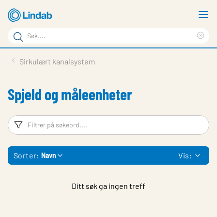
Gå
V
til
m
Søkeord
hovedinnhold
Cle
Søk
sea
Produkter
Sirkulært kanalsystem
på
phr
Løsninger
siden
Spjeld og måleenheter
Last ned
Om Lindab
Filtreringsord
Fi
Bærekraft
Sorter:
Vis:
Navn
Kontakt oss
Logg inn
Ditt søk ga ingen treff
Choose languge
Norway