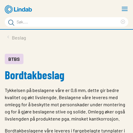
Gå
V
til
m
Søkeord
hovedinnhold
Cle
Søk
sea
Produkter
Beslag
på
phr
Løsninger
siden
Last ned
BTBS
Bordtakbeslag
Om Lindab
Bærekraft
Tykkelsen på beslagene våre er 0,6 mm, dette gir bedre
Kontakt oss
kvalitet og økt livslengde. Beslagene våre leveres med
omlegg for å beskytte mot personskader under montering
Logg inn
og for å gjøre beslagene stive og solide. Omlegg øker også
livslengden på produktene pga. minsket kantkorrosjon.
Choose languge
Norway
Bordtakbeslagene våre leveres i fargebelagte tynnplater i