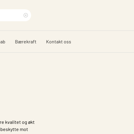
Clear
search
dab
Bærekraft
Kontakt oss
phrase
e kvalitet og økt
 beskytte mot