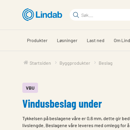
Gå
til
Søkeord
hovedinnhold
Søk
på
siden
Produkter
Løsninger
Last ned
Om Lin
Startsiden
Byggprodukter
Beslag
VBU
Vindusbeslag under
Tykkelsen på beslagene våre er 0,6 mm, dette gir bedr
livslengde. Beslagene våre leveres med omlegg for å