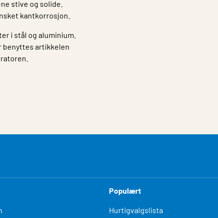
ne stive og solide.
nsket kantkorrosjon.
er i stål og aluminium.
 benyttes artikkelen
uratoren.
Populært
n
Hurtigvalgslista