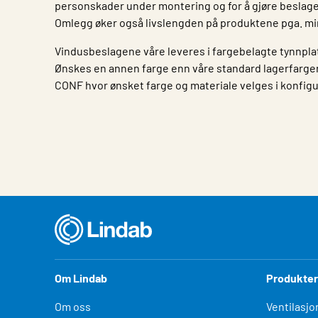
personskader under montering og for å gjøre beslage
Omlegg øker også livslengden på produktene pga. mi
Vindusbeslagene våre leveres i fargebelagte tynnplat
Ønskes en annen farge enn våre standard lagerfarger
CONF hvor ønsket farge og materiale velges i konfig
Egenskap
Verdi
Om Lindab
Produkter
Om oss
Ventilasjo