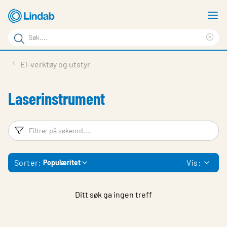
Gå
V
til
m
Søkeord
hovedinnhold
Cle
Søk
sea
Produkter
El-verktøy og utstyr
på
phr
Løsninger
siden
Laserinstrument
Last ned
Om Lindab
Filtreringsord
Fi
Bærekraft
Sorter:
Vis:
Populæritet
Kontakt oss
Logg inn
Ditt søk ga ingen treff
Choose languge
Norway