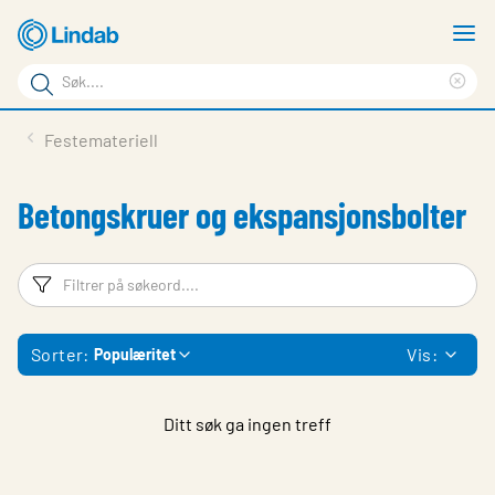
Gå
V
til
m
Søkeord
hovedinnhold
Cle
Søk
sea
Produkter
Festemateriell
på
phr
Løsninger
siden
Betongskruer og ekspansjonsbolter
Last ned
Om Lindab
Filtreringsord
Fi
Bærekraft
Sorter:
Vis:
Populæritet
Kontakt oss
Logg inn
Ditt søk ga ingen treff
Choose languge
Norway