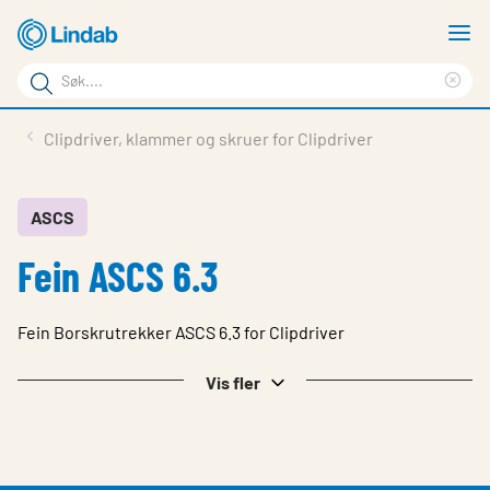
Gå
V
til
m
Søkeord
hovedinnhold
Cle
Søk
sea
Produkter
Clipdriver, klammer og skruer for Clipdriver
på
phr
Løsninger
siden
Last ned
ASCS
Fein ASCS 6.3
Om Lindab
Bærekraft
Fein Borskrutrekker ASCS 6.3 for Clipdriver
Kontakt oss
Vis fler
Logg inn
Choose languge
Norway