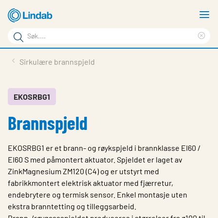
Gå
V
til
m
Søkeord
hovedinnhold
Cle
Søk
sea
Produkter
Sirkulære brannspjeld
på
phr
Løsninger
siden
Last ned
EKOSRBG1
Brannspjeld
Om Lindab
Bærekraft
EKOSRBG1 er et brann- og røykspjeld i brannklasse EI60 /
Kontakt oss
EI60 S med påmontert aktuator. Spjeldet er laget av
ZinkMagnesium ZM120 (C4) og er utstyrt med
Logg inn
fabrikkmontert elektrisk aktuator med fjærretur,
endebrytere og termisk sensor. Enkel montasje uten
Choose languge
Norway
ekstra branntetting og tilleggsarbeid.
Brann-/røygassspjeldet produseres i størrelser fra ø100 til