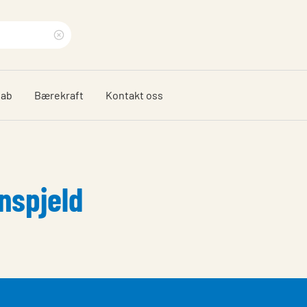
Clear
search
dab
Bærekraft
Kontakt oss
phrase
nspjeld