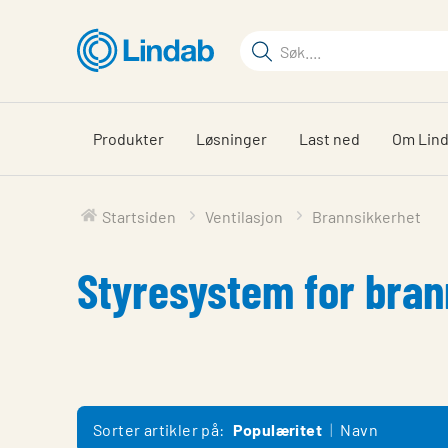
Gå
til
Søkeord
hovedinnhold
Søk
på
siden
Produkter
Løsninger
Last ned
Om Lin
Startsiden
Ventilasjon
Brannsikkerhet
Styresystem for bran
Sorter artikler på:
Populæritet
Navn