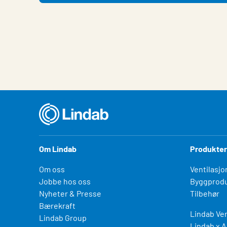
Om Lindab
Produkter
Om oss
Ventilasjo
Jobbe hos oss
Byggprodu
Nyheter & Presse
Tilbehør
Bærekraft
Lindab Ven
Lindab Group
Lindab x A