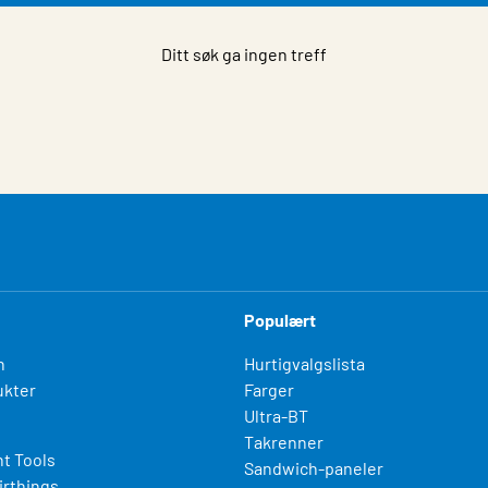
Ditt søk ga ingen treff
Populært
n
Hurtigvalgslista
kter
Farger
Ultra-BT
Takrenner
t Tools
Sandwich-paneler
irthings