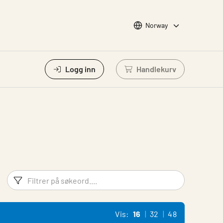
Choose languge
Norway
Logg inn
Handlekurv
Logg inn for å se ha
Filtreringsord
Filtrer p
Vis:
16
32
48