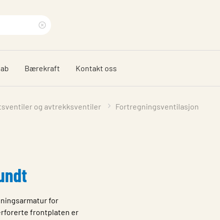
Clear
search
dab
Bærekraft
Kontakt oss
phrase
ftsventiler og avtrekksventiler
Fortregningsventilasjon
undt
gningsarmatur for
erforerte frontplaten er