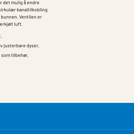
r det mulig å endre
irkulær kanaltilkobling
er bunnen. Ventilen er
rkjølt luft.
t.
v justerbare dyser.
 som tilbehør.