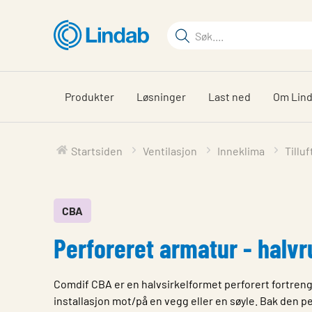
Gå
til
Søkeord
hovedinnhold
Søk
på
siden
Produkter
Løsninger
Last ned
Om Lin
Startsiden
Ventilasjon
Inneklima
Tillu
CBA
Perforeret armatur - halvr
Comdif CBA er en halvsirkelformet perforert fortren
installasjon mot/på en vegg eller en søyle. Bak den p