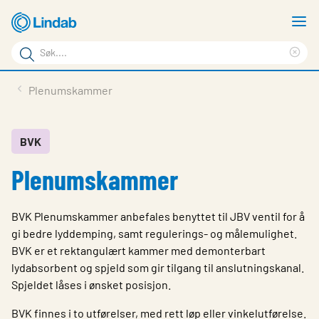
Gå
V
til
m
Søkeord
hovedinnhold
Cle
Søk
sea
Produkter
Plenumskammer
på
phr
Løsninger
siden
Last ned
BVK
Plenumskammer
Om Lindab
Bærekraft
BVK Plenumskammer anbefales benyttet til JBV ventil for å
Kontakt oss
gi bedre lyddemping, samt regulerings- og målemulighet.
BVK er et rektangulært kammer med demonterbart
Logg inn
lydabsorbent og spjeld som gir tilgang til anslutningskanal.
Spjeldet låses i ønsket posisjon.
Choose languge
Norway
BVK finnes i to utførelser, med rett løp eller vinkelutførelse.