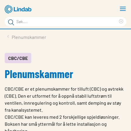
Gå
V
til
m
Søkeord
hovedinnhold
Cle
Søk
sea
Produkter
Plenumskammer
på
phr
Løsninger
siden
Last ned
CBC/CBE
Plenumskammer
Om Lindab
Bærekraft
CBC/CBE er et plenumskammer for tilluft (CBC) og avtrekk
Kontakt oss
(CBE). Den er utformet for å oppnå stabil luftstrøm til
ventilen, innregulering og kontroll, samt demping av støy
Logg inn
fra kanalsystemet.
CBC/CBE kan leveres med 2 forskjellige spjeldløsninger.
Choose languge
Norway
Boksen har små yttermål for å lette installasjon og
håndtering.