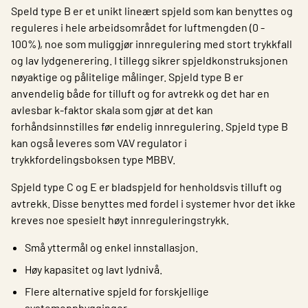
Speld type B er et unikt lineært spjeld som kan benyttes og
reguleres i hele arbeidsområdet for luftmengden (0 -
100%), noe som muliggjør innregulering med stort trykkfall
og lav lydgenerering. I tillegg sikrer spjeldkonstruksjonen
nøyaktige og pålitelige målinger. Spjeld type B er
anvendelig både for tilluft og for avtrekk og det har en
avlesbar k-faktor skala som gjør at det kan
forhåndsinnstilles før endelig innregulering. Spjeld type B
kan også leveres som VAV regulator i
trykkfordelingsboksen type MBBV.
Spjeld type C og E er bladspjeld for henholdsvis tilluft og
avtrekk. Disse benyttes med fordel i systemer hvor det ikke
kreves noe spesielt høyt innreguleringstrykk.
Små yttermål og enkel innstallasjon.
Høy kapasitet og lavt lydnivå.
Flere alternative spjeld for forskjellige
systemoppbygginger.