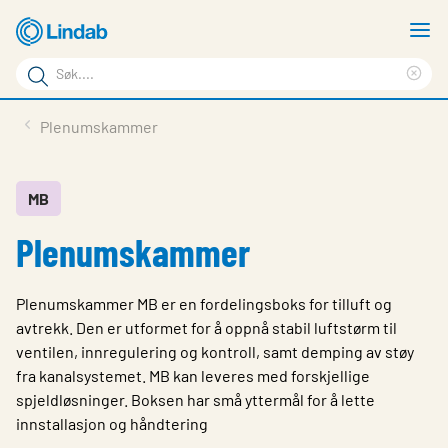
Gå
V
til
m
Søkeord
hovedinnhold
Cle
Søk
sea
Produkter
Plenumskammer
på
phr
Løsninger
siden
Last ned
MB
Plenumskammer
Om Lindab
Bærekraft
Plenumskammer MB er en fordelingsboks for tilluft og
Kontakt oss
avtrekk. Den er utformet for å oppnå stabil luftstørm til
ventilen, innregulering og kontroll, samt demping av støy
Logg inn
fra kanalsystemet. MB kan leveres med forskjellige
spjeldløsninger. Boksen har små yttermål for å lette
Choose languge
Norway
innstallasjon og håndtering