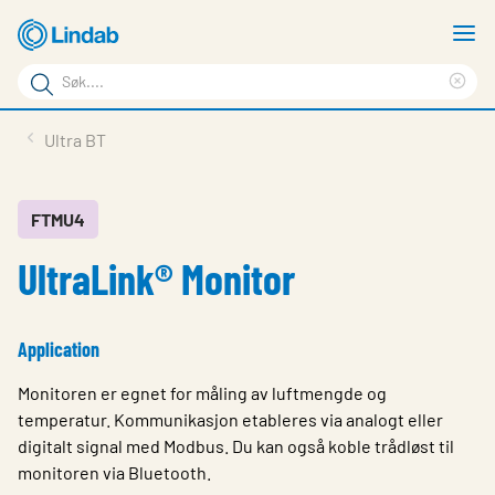
Gå
V
til
m
Søkeord
hovedinnhold
Cle
Søk
sea
Produkter
Ultra BT
på
phr
Løsninger
siden
Last ned
FTMU4
UltraLink® Monitor
Om Lindab
Bærekraft
Application
Kontakt oss
Monitoren er egnet for måling av luftmengde og
Logg inn
temperatur. Kommunikasjon etableres via analogt eller
digitalt signal med Modbus. Du kan også koble trådløst til
Choose languge
Norway
monitoren via Bluetooth.