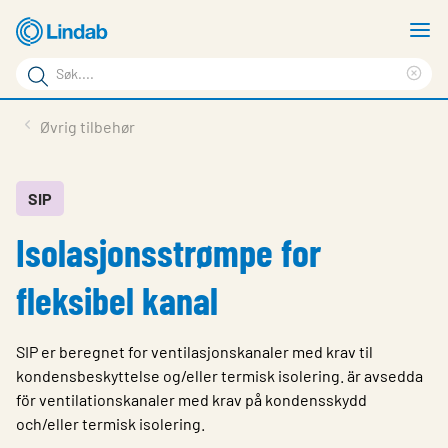
Gå
V
til
m
Søkeord
hovedinnhold
Cle
Søk
sea
Produkter
Øvrig tilbehør
på
phr
Løsninger
siden
Last ned
SIP
Isolasjonsstrømpe for
Om Lindab
Bærekraft
fleksibel kanal
Kontakt oss
SIP er beregnet for ventilasjonskanaler med krav til
Logg inn
kondensbeskyttelse og/eller termisk isolering. är avsedda
för ventilationskanaler med krav på kondensskydd
Choose languge
Norway
och/eller termisk isolering.