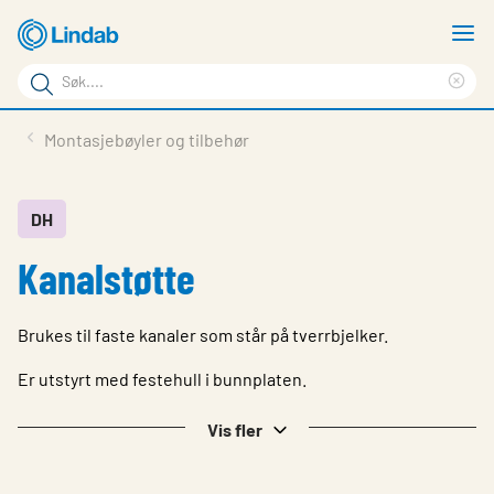
Gå
V
til
m
Søkeord
hovedinnhold
Cle
Søk
sea
Produkter
Montasjebøyler og tilbehør
på
phr
Løsninger
siden
Last ned
DH
Kanalstøtte
Om Lindab
Bærekraft
Brukes til faste kanaler som står på tverrbjelker.
Kontakt oss
Er utstyrt med festehull i bunnplaten.
Logg inn
Vis fler
Choose languge
Norway