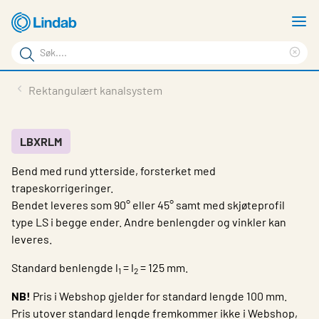
Gå
V
til
m
Søkeord
hovedinnhold
Cle
Søk
sea
Produkter
Rektangulært kanalsystem
på
phr
Løsninger
siden
Last ned
LBXRLM
Bend med rund ytterside, forsterket med
Om Lindab
trapeskorrigeringer.
Bærekraft
Bendet leveres som 90° eller 45° samt med skjøteprofil
type LS i begge ender. Andre benlengder og vinkler kan
Kontakt oss
leveres.
Logg inn
Standard benlengde l
= l
= 125 mm.
1
2
Choose languge
NB!
Pris i Webshop gjelder for standard lengde 100 mm.
Norway
Pris utover standard lengde fremkommer ikke i Webshop,