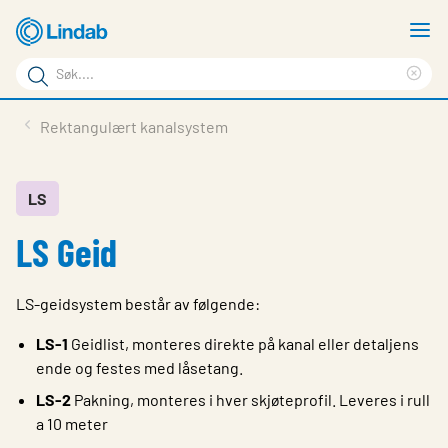
Gå
V
til
m
Søkeord
hovedinnhold
Cle
Søk
sea
Produkter
Rektangulært kanalsystem
på
phr
Løsninger
siden
Last ned
LS
LS Geid
Om Lindab
Bærekraft
LS-geidsystem består av følgende:
Kontakt oss
LS-1
Geidlist, monteres direkte på kanal eller detaljens
Logg inn
ende og festes med låsetang.
LS-2
Pakning, monteres i hver skjøteprofil. Leveres i rull
Choose languge
Norway
a 10 meter