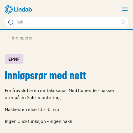
Gå
V
til
m
Søkeord
hovedinnhold
Cle
Søk
sea
Produkter
Innløpsrør
på
phr
Løsninger
siden
Last ned
EPNF
Innløpsrør med nett
Om Lindab
Bærekraft
For å avslutte en inntakskanal. Med hunende - passer
Kontakt oss
utenpå en Safe-montering.
Logg inn
Maskestørrelse 10 × 10 mm.
Ingen Clickfunksjon - ingen hakk.
Choose languge
Norway