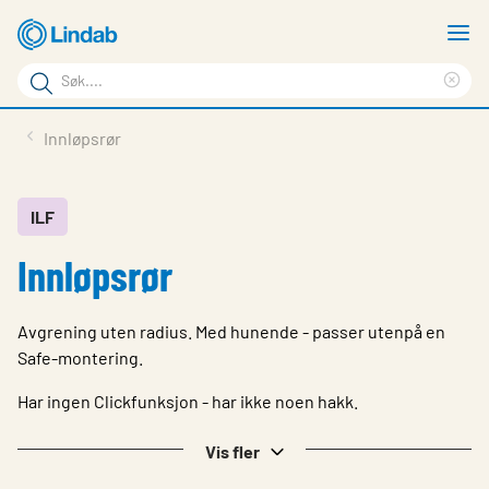
Gå
V
til
m
Søkeord
hovedinnhold
Cle
Søk
sea
Produkter
Innløpsrør
på
phr
Løsninger
siden
Last ned
ILF
Innløpsrør
Om Lindab
Bærekraft
Avgrening uten radius. Med hunende - passer utenpå en
Kontakt oss
Safe-montering.
Logg inn
Har ingen Clickfunksjon - har ikke noen hakk.
Choose languge
Vis fler
Norway