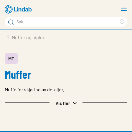
Gå
V
til
m
Søkeord
hovedinnhold
Cle
Søk
sea
Produkter
Muffer og nipler
på
phr
Løsninger
siden
Last ned
MF
Muffer
Om Lindab
Bærekraft
Muffe for skjøting av detaljer.
Kontakt oss
Vis fler
Logg inn
Choose languge
Norway