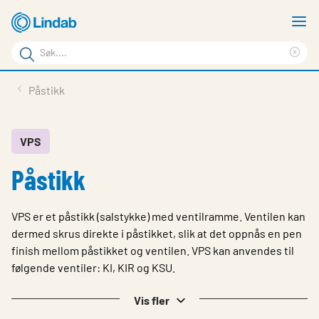
Gå
V
til
m
Søkeord
hovedinnhold
Cle
Søk
sea
Produkter
Påstikk
på
phr
Løsninger
siden
Last ned
VPS
Påstikk
Om Lindab
Bærekraft
VPS er et påstikk (salstykke) med ventilramme. Ventilen kan
Kontakt oss
dermed skrus direkte i påstikket, slik at det oppnås en pen
finish mellom påstikket og ventilen. VPS kan anvendes til
Logg inn
følgende ventiler: KI, KIR og KSU.
Choose languge
Norway
Vis fler