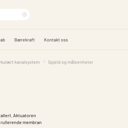
Clear
search
dab
Bærekraft
Kontakt oss
phrase
rkulært kanalsystem
Spjeld og måleenheter
allert. Aktuatoren
t rullerende membran