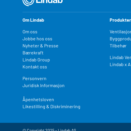
Om Lindab
Produkter
Om oss
Ventilasjo
Jobbe hos oss
Byggprodu
Nyheter & Presse
Tilbehør
Bærekraft
Lindab Ven
Lindab Group
Lindab x A
Kontakt oss
Personvern
Juridisk Informasjon
Åpenhetsloven
Likestilling & Diskriminering
© Copyright 2025 - Lindab AS