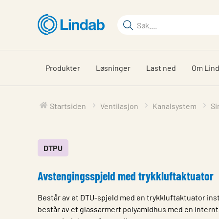
Gå
til
Søkeord
hovedinnhold
Søk
på
siden
Produkter
Løsninger
Last ned
Om Lin
Startsiden
Ventilasjon
Kanalsystem
Si
DTPU
Avstengingsspjeld med trykkluftaktuator
Består av et DTU-spjeld med en trykkluftaktuator inst
består av et glassarmert polyamidhus med en intern