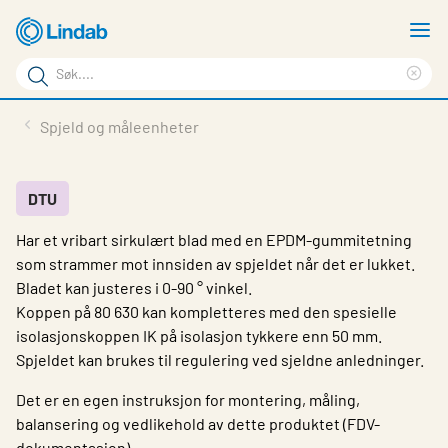
Gå
V
til
m
Søkeord
hovedinnhold
Cle
Søk
sea
Produkter
Spjeld og måleenheter
på
phr
Løsninger
siden
Last ned
DTU
Har et vribart sirkulært blad med en EPDM-gummitetning
Om Lindab
som strammer mot innsiden av spjeldet når det er lukket.
Bærekraft
Bladet kan justeres i 0-90 ° vinkel.
Koppen på 80 630 kan kompletteres med den spesielle
Kontakt oss
isolasjonskoppen IK på isolasjon tykkere enn 50 mm.
Spjeldet kan brukes til regulering ved sjeldne anledninger.
Logg inn
Det er en egen instruksjon for montering, måling,
Choose languge
Norway
balansering og vedlikehold av dette produktet (FDV-
dokumentasjon).