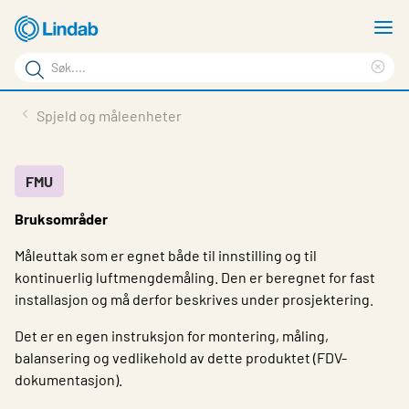
Gå
V
til
m
Søkeord
hovedinnhold
Cle
Søk
sea
Produkter
Spjeld og måleenheter
på
phr
Løsninger
siden
Last ned
FMU
Bruksområder
Om Lindab
Måleuttak som er egnet både til innstilling og til
Bærekraft
kontinuerlig luftmengdemåling. Den er beregnet for fast
Kontakt oss
installasjon og må derfor beskrives under prosjektering.
Logg inn
Det er en egen instruksjon for montering, måling,
balansering og vedlikehold av dette produktet (FDV-
Choose languge
dokumentasjon).
Norway