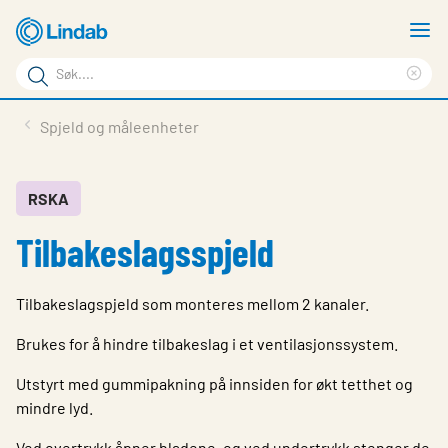
Gå
V
til
m
Søkeord
hovedinnhold
Cle
Søk
sea
Produkter
Spjeld og måleenheter
på
phr
Løsninger
siden
Last ned
RSKA
Tilbakeslagsspjeld
Om Lindab
Bærekraft
Tilbakeslagspjeld som monteres mellom 2 kanaler.
Kontakt oss
Brukes for å hindre tilbakeslag i et ventilasjonssystem.
Logg inn
Utstyrt med gummipakning på innsiden for økt tetthet og
mindre lyd.
Choose languge
Norway
Ved overtrykk åpner bladene, og ved undertrykk stenger de