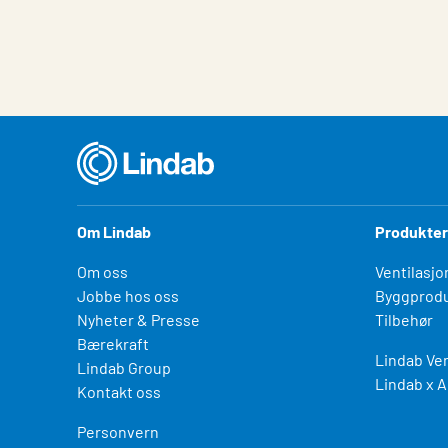
Om Lindab
Produkter
Om oss
Ventilasjo
Jobbe hos oss
Byggprodu
Nyheter & Presse
Tilbehør
Bærekraft
Lindab Ven
Lindab Group
Lindab x A
Kontakt oss
Personvern