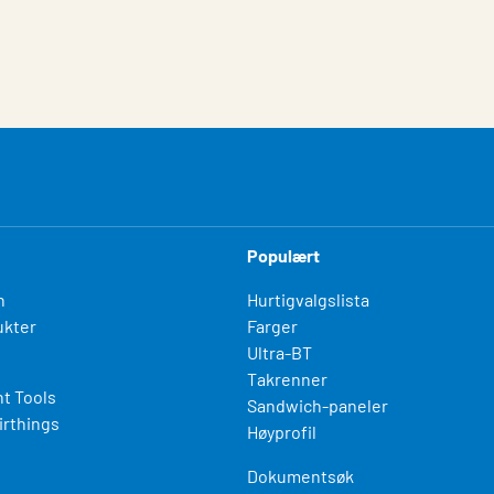
Populært
n
Hurtigvalgslista
kter
Farger
Ultra-BT
Takrenner
t Tools
Sandwich-paneler
irthings
Høyprofil
Dokumentsøk