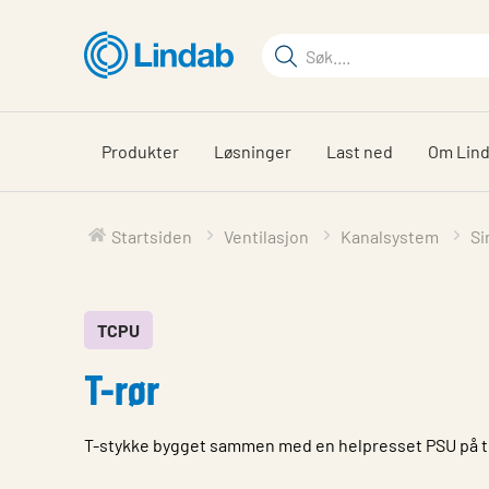
Gå
til
Søkeord
hovedinnhold
Søk
på
siden
Produkter
Løsninger
Last ned
Om Lin
Startsiden
Ventilasjon
Kanalsystem
Si
TCPU
T-rør
T-stykke bygget sammen med en helpresset PSU på 
Egenskap
Verdi