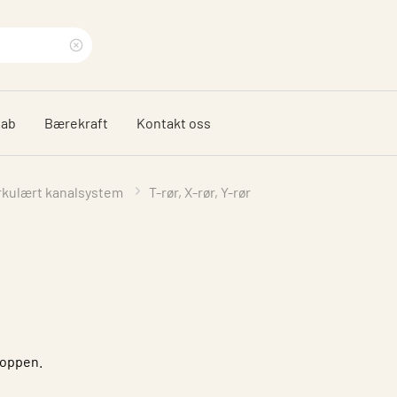
Clear
search
dab
Bærekraft
Kontakt oss
phrase
rkulært kanalsystem
T-rør, X-rør, Y-rør
toppen.