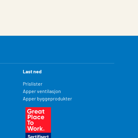
Last ned
Prislister
Apper ventilasjon
Apper byggeprodukter