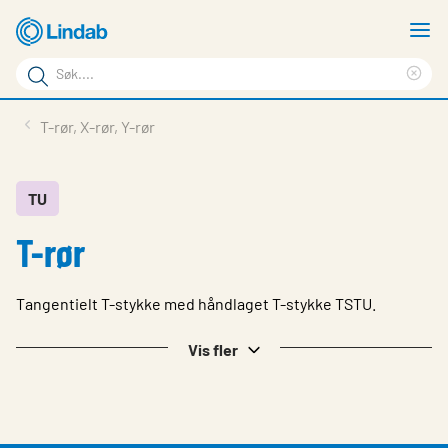
Gå
V
til
m
Søkeord
hovedinnhold
Cle
Søk
sea
Produkter
T-rør, X-rør, Y-rør
på
phr
Løsninger
siden
Last ned
TU
T-rør
Om Lindab
Bærekraft
Tangentielt T-stykke med håndlaget T-stykke TSTU.
Kontakt oss
Vis fler
Logg inn
Choose languge
Norway