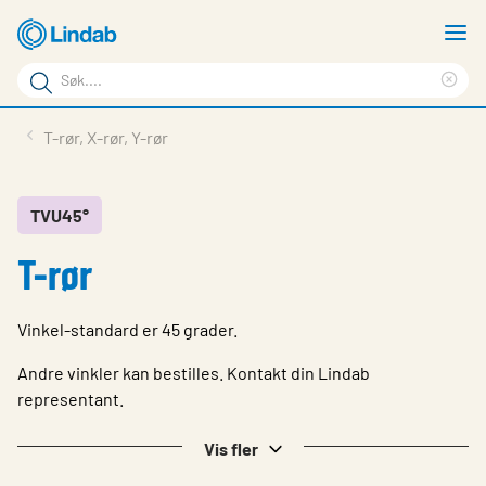
Gå
V
til
m
Søkeord
hovedinnhold
Cle
Søk
sea
Produkter
T-rør, X-rør, Y-rør
på
phr
Løsninger
siden
Last ned
TVU45°
T-rør
Om Lindab
Bærekraft
Vinkel-standard er 45 grader.
Kontakt oss
Andre vinkler kan bestilles. Kontakt din Lindab
Logg inn
representant.
Choose languge
Vis fler
Norway