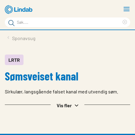
Gå
V
til
m
Søkeord
hovedinnhold
Cle
Søk
sea
Produkter
Sponavsug
på
phr
Løsninger
siden
Last ned
LRTR
Sømsveiset kanal
Om Lindab
Bærekraft
Sirkulær, langsgående falset kanal med utvendig søm.
Kontakt oss
Vis fler
Logg inn
Choose languge
Norway